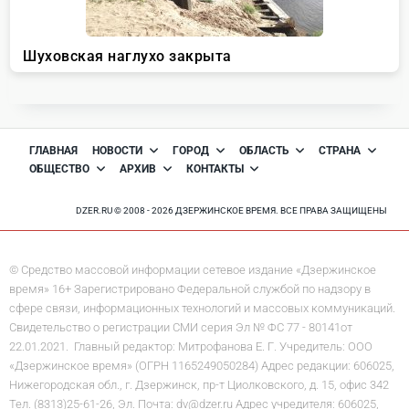
ГЛАВНАЯ
НОВОСТИ
ГОРОД
ОБЛАСТЬ
СТРАНА
ОБЩЕСТВО
АРХИВ
КОНТАКТЫ
DZER.RU © 2008 - 2026 ДЗЕРЖИНСКОЕ ВРЕМЯ. ВСЕ ПРАВА ЗАЩИЩЕНЫ
© Средство массовой информации сетевое издание «Дзержинское
время» 16+ Зарегистрировано Федеральной службой по надзору в
сфере связи, информационных технологий и массовых коммуникаций.
Свидетельство о регистрации СМИ серия Эл № ФС 77 - 80141от
22.01.2021. Главный редактор: Митрофанова Е. Г. Учредитель: ООО
«Дзержинское время» (ОГРН 1165249050284) Адрес редакции: 606025,
Нижегородская обл., г. Дзержинск, пр-т Циолковского, д. 15, офис 342
Тел. (8313)25-61-26, Эл. Почта: dv@dzer.ru Адрес учредителя: 606025,