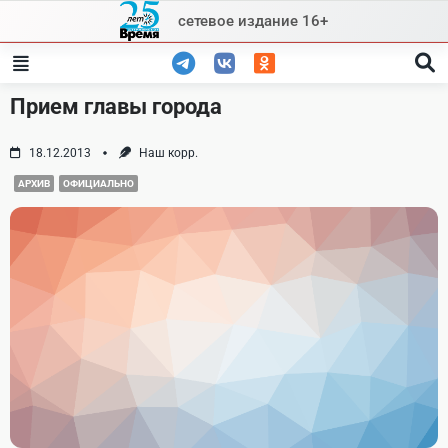
Skip
сетевое издание 16+
to
content
Прием главы города
18.12.2013
Наш корр.
АРХИВ
ОФИЦИАЛЬНО