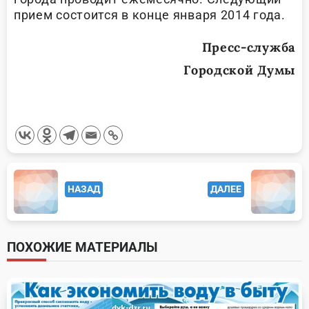
прием состоится в конце января 2014 года.
Пресс-служба
Городской Думы
<span
НАЗАД
ДАЛЕЕ
class="nav-
subtitle
screen-
ПОХОЖИЕ МАТЕРИАЛЫ
reader-
text">Page</span>