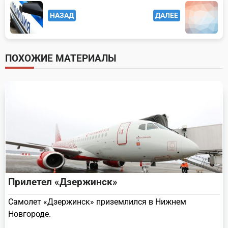
<span
НАЗАД
ДАЛЕЕ
class="nav-
subtitle
screen-
ПОХОЖИЕ МАТЕРИАЛЫ
reader-
text">Page</span>
Прилетел «Дзержинск»
Самолет «Дзержинск» приземлился в Нижнем
Новгороде.