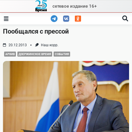
Skip
сетевое издание 16+
to
content
Пообщался с прессой
20.12.2013
Наш корр.
АРХИВ
ДЗЕРЖИНСКОЕ ВРЕМЯ
СОБЫТИЯ