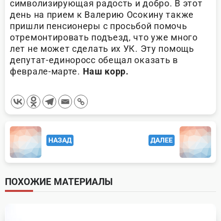
символизирующая радость и добро. В этот
день на прием к Валерию Осокину также
пришли пенсионеры с просьбой помочь
отремонтировать подъезд, что уже много
лет не может сделать их УК. Эту помощь
депутат-единоросс обещал оказать в
феврале-марте.
Наш корр.
<span
НАЗАД
ДАЛЕЕ
class="nav-
subtitle
screen-
ПОХОЖИЕ МАТЕРИАЛЫ
reader-
text">Page</span>