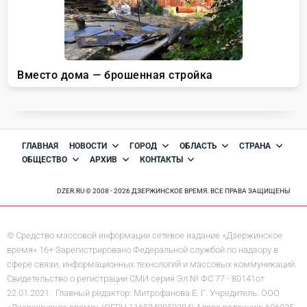
ГЛАВНАЯ
НОВОСТИ
ГОРОД
ОБЛАСТЬ
СТРАНА
ОБЩЕСТВО
АРХИВ
КОНТАКТЫ
DZER.RU © 2008 - 2026 ДЗЕРЖИНСКОЕ ВРЕМЯ. ВСЕ ПРАВА ЗАЩИЩЕНЫ
© Средство массовой информации сетевое издание «Дзержинское
время» 16+ Зарегистрировано Федеральной службой по надзору в
сфере связи, информационных технологий и массовых коммуникаций.
Свидетельство о регистрации СМИ серия Эл № ФС 77 - 80141от
22.01.2021. Главный редактор: Митрофанова Е. Г. Учредитель: ООО