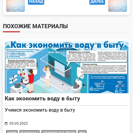
НАЗАД
ДАЛЕЕ
class="nav-
subtitle
screen-
ПОХОЖИЕ МАТЕРИАЛЫ
reader-
text">Page</span>
Как экономить воду в быту
Учимся экономить воду в быту
05.05.2022
АРХИВ
ВОДОКАНАЛ
ДЗЕРЖИНСКОЕ ВРЕМЯ
ЖКХ