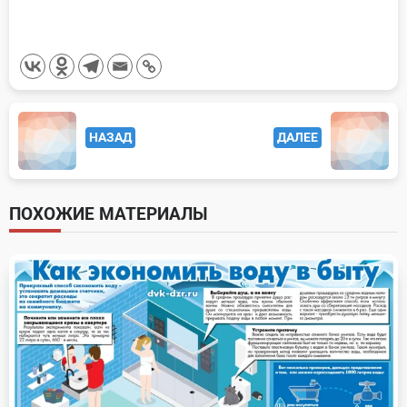
<span
НАЗАД
ДАЛЕЕ
class="nav-
subtitle
screen-
ПОХОЖИЕ МАТЕРИАЛЫ
reader-
text">Page</span>