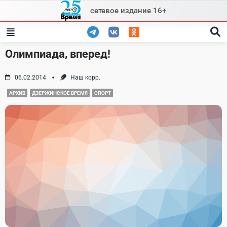
Skip
сетевое издание 16+
to
content
Олимпиада, вперед!
06.02.2014
Наш корр.
АРХИВ
ДЗЕРЖИНСКОЕ ВРЕМЯ
СПОРТ