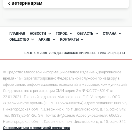
ГЛАВНАЯ
НОВОСТИ
ГОРОД
ОБЛАСТЬ
СТРАНА
ОБЩЕСТВО
АРХИВ
КОНТАКТЫ
DZER.RU © 2008 - 2026 ДЗЕРЖИНСКОЕ ВРЕМЯ. ВСЕ ПРАВА ЗАЩИЩЕНЫ
© Средство массовой информации сетевое издание «Дзержинское
время» 16+ Зарегистрировано Федеральной службой по надзору в
сфере связи, информационных технологий и массовых коммуникаций.
Свидетельство о регистрации СМИ серия Эл № ФС 77 - 80141от
22.01.2021. Главный редактор: Митрофанова Е. Г. Учредитель: ООО
«Дзержинское время» (ОГРН 1165249050284) Адрес редакции: 606025,
Нижегородская обл., г. Дзержинск, пр-т Циолковского, д. 15, офис 342
Тел. (8313)25-61-26, Эл. Почта: dv@dzer.ru Адрес учредителя: 606025,
Нижегородская обл., г. Дзержинск, пр-т Циолковского, д. 15, офис 342.
Ознакомиться с политикой оператора