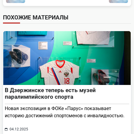
subtitle
screen-
ПОХОЖИЕ МАТЕРИАЛЫ
reader-
text">Page</span>
В Дзержинске теперь есть музей
паралимпийского спорта
Новая экспозиция в ФОКе «Парус» показывает
историю достижений спортсменов с инвалидностью.
04.12.2025