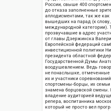
России, свыше 400 спортсмен
до отказа заполненные зрит
аплодисментами, так же как 
вышедших на парад (к слову,
международной категории). 
прозвучавшие в адрес участн
от главы Дзержинска Валери
Европейской федераций самб
инвестиционной политики Н
президента областной федер
Государственной Думы Анат
воодушевлением. Ведь говор
не понаслышке, отмеченные
их и участники соревнований
спортсмены-борцы, их семьи 
знамена борцовской смены. 
владение аудиторией ведуще
репера, воспитанника моско
который не просто вел прогр