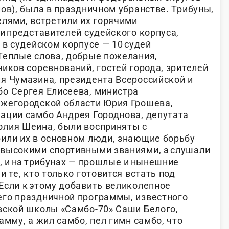
ов), была в праздничном убранстве. Трибуны,
елями, встретили их горячими
и представителей судейского корпуса,
 в судейском корпусе — 10 судей
Теплые слова, добрые пожелания,
иков соревнований, гостей города, зрителей
я Чумазина, президента Всероссийской и
о Сергея Елисеева, министра
ижегородской области Юрия Грошева,
ации самбо Андрея Городнова, депутата
олия Шеина, были восприняты с
или их в основном люди, знающие борьбу
 высокими спортивными званиями, а слушали
, и на трибунах — прошлые и нынешние
и те, кто только готовится встать под
Если к этому добавить великолепное
го праздничной программы, известного
вской школы «Самбо-70» Саши Белого,
амму, а жил самбо, пел гимн самбо, что