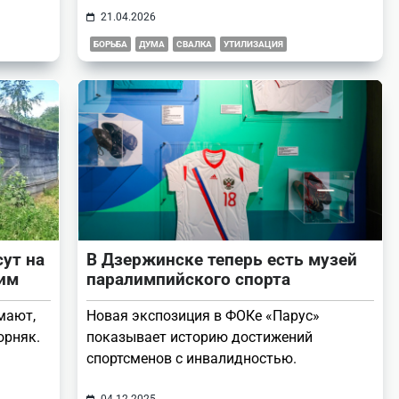
21.04.2026
БОРЬБА
ДУМА
СВАЛКА
УТИЛИЗАЦИЯ
ут на
В Дзержинске теперь есть музей
ним
паралимпийского спорта
мают,
Новая экспозиция в ФОКе «Парус»
орняк.
показывает историю достижений
спортсменов с инвалидностью.