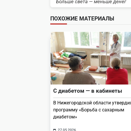
Больше света — меньше денег
class="nav-
subtitle
ПОХОЖИЕ МАТЕРИАЛЫ
screen-
reader-
text">Page</span>
С диабетом — в кабинеты
В Нижегородской области утверди
программу «Борьба с сахарным
диабетом»
27.05.2026