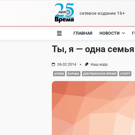
Skip
to
сетевое издание 16+
content
ГЛАВНАЯ
НОВОСТИ
Г
Ты, я — одна семья
06.02.2014
Наш корр.
АРХИВ
БОРЬБА
ДЗЕРЖИНСКОЕ ВРЕМЯ
СПОРТ