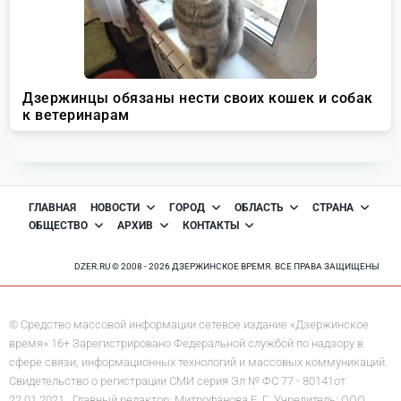
ГЛАВНАЯ
НОВОСТИ
ГОРОД
ОБЛАСТЬ
СТРАНА
ОБЩЕСТВО
АРХИВ
КОНТАКТЫ
DZER.RU © 2008 - 2026 ДЗЕРЖИНСКОЕ ВРЕМЯ. ВСЕ ПРАВА ЗАЩИЩЕНЫ
© Средство массовой информации сетевое издание «Дзержинское
время» 16+ Зарегистрировано Федеральной службой по надзору в
сфере связи, информационных технологий и массовых коммуникаций.
Свидетельство о регистрации СМИ серия Эл № ФС 77 - 80141от
22.01.2021. Главный редактор: Митрофанова Е. Г. Учредитель: ООО