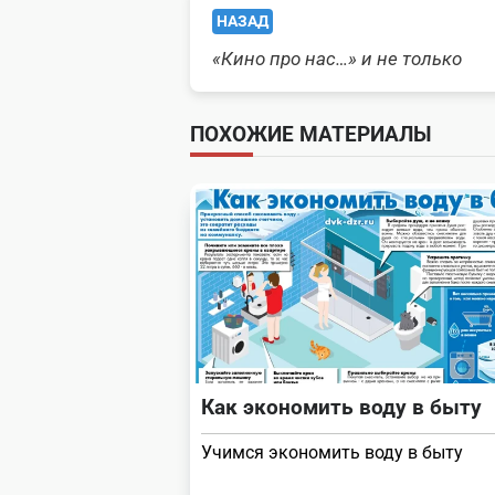
<span
НАЗАД
class="nav-
«Кино про нас…» и не только
subtitle
ПОХОЖИЕ МАТЕРИАЛЫ
screen-
reader-
text">Page</span>
Как экономить воду в быту
Учимся экономить воду в быту