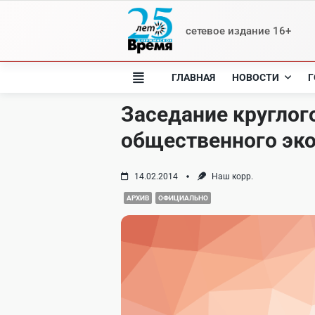
Skip
to
сетевое издание 16+
content
ГЛАВНАЯ
НОВОСТИ
Г
Заседание круглог
общественного эко
14.02.2014
Наш корр.
АРХИВ
ОФИЦИАЛЬНО