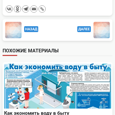
<span
НАЗАД
ДАЛЕЕ
class="nav-
subtitle
screen-
ПОХОЖИЕ МАТЕРИАЛЫ
reader-
text">Page</span>
Как экономить воду в быту