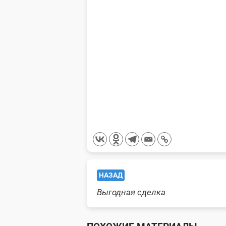
<span
НАЗАД
class="nav-
Выгодная сделка
subtitle