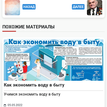
<span
НАЗАД
ДАЛЕЕ
class="nav-
subtitle
screen-
ПОХОЖИЕ МАТЕРИАЛЫ
reader-
text">Page</span>
Как экономить воду в быту
Учимся экономить воду в быту
05.05.2022