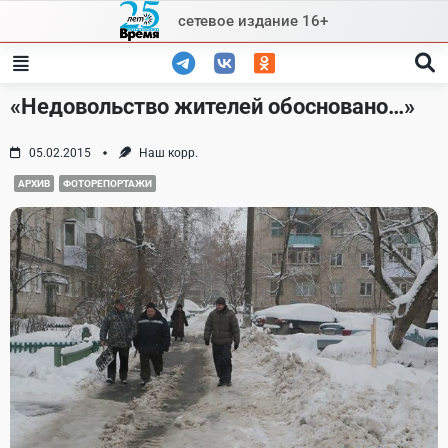
Skip
сетевое издание 16+
to
content
«Недовольство жителей обосновано…»
05.02.2015
Наш корр.
АРХИВ
ФОТОРЕПОРТАЖИ