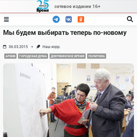
Skip
сетевое издание 16+
to
content
Мы будем выбирать теперь по-новому
06.03.2015
Наш корр.
АРХИВ
ГОРОДСКАЯ ДУМА
ДЗЕРЖИНСКОЕ ВРЕМЯ
ПОЛИТИКА