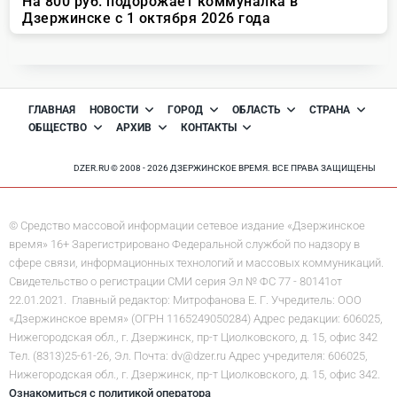
ГЛАВНАЯ
НОВОСТИ
ГОРОД
ОБЛАСТЬ
СТРАНА
ОБЩЕСТВО
АРХИВ
КОНТАКТЫ
DZER.RU © 2008 - 2026 ДЗЕРЖИНСКОЕ ВРЕМЯ. ВСЕ ПРАВА ЗАЩИЩЕНЫ
© Средство массовой информации сетевое издание «Дзержинское
время» 16+ Зарегистрировано Федеральной службой по надзору в
сфере связи, информационных технологий и массовых коммуникаций.
Свидетельство о регистрации СМИ серия Эл № ФС 77 - 80141от
22.01.2021. Главный редактор: Митрофанова Е. Г. Учредитель: ООО
«Дзержинское время» (ОГРН 1165249050284) Адрес редакции: 606025,
Нижегородская обл., г. Дзержинск, пр-т Циолковского, д. 15, офис 342
Тел. (8313)25-61-26, Эл. Почта: dv@dzer.ru Адрес учредителя: 606025,
Нижегородская обл., г. Дзержинск, пр-т Циолковского, д. 15, офис 342.
Ознакомиться с политикой оператора