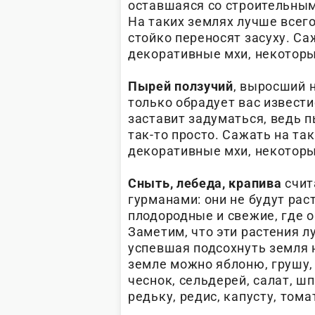
оставшаяся со строительным
На таких землях лучше всег
стойко переносят засуху. Са
декоративные мхи, некоторы
Пырей ползучий
, выросший н
только обрадует вас известие
заставит задуматься, ведь 
так-то просто. Сажать на так
декоративные мхи, некоторы
Сныть, лебеда, крапива
счит
гурманами: они не будут рас
плодородные и свежие, где о
Заметим, что эти растения л
успевшая подсохнуть земля н
земле можно яблоню, грушу, 
чеснок, сельдерей, салат, шп
редьку, редис, капусту, томат