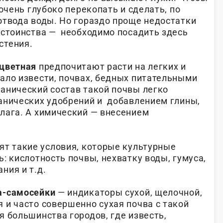
очень глубоко перекопать и сделать, по
отвода воды. Но гораздо проще недостатки
остоинства — необходимо посадить здесь
астения.
хцветная
предпочитают расти на легких и
ало извести, почвах, бедных питательными
анический состав такой почвы легко
анических удобрений и добавлением глины,
лага. А химический — внесением
ят такие условия, которые культурные
: кислотность почвы, нехватку воды, гумуса,
ния и т.д.
а-самосейки
— индикаторы сухой, щелочной,
 и часто совершенно сухая почва с такой
 большинства городов, где известь,