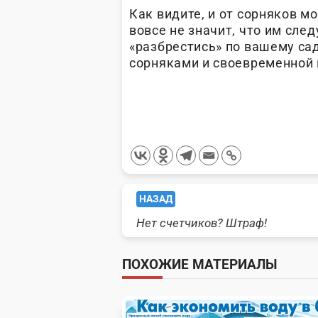
Как видите, и от сорняков м
вовсе не значит, что им сле
«разбрестись» по вашему сад
сорняками и своевременной 
<span
НАЗАД
Нет счетчиков? Штраф!
class="nav-
subtitle
ПОХОЖИЕ МАТЕРИАЛЫ
screen-