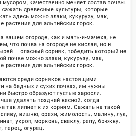
 мусором, качественно меняет состав почвы.
о сажать древесные культуры, которые
жать здесь можно злаки, кукурузу, мак,
е растения для альпийских горок.
а вашем огороде, как и мать-и-мачеха, не
м, что почва на огороде не кислая, но и
пырей — опасный сорняк, победить который не
ой почве можно злаки, кукурузу, мак,
е растения для альпийских горок.
аются среди сорняков настоящими
ти на бедных и сухих почвах, им нужны
ни быстро образуют густые заросли.
учше удалять поздней весной, когда
е так липнет к их корням. Сажать на такой
сливу, вишню, орехи, жимолость, малину, лук,
инат, укроп, морковь, свеклу, репу, брюкву,
, перец, огурец.