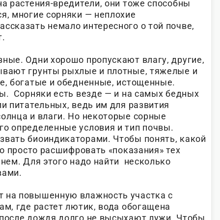
на растения-вредители, они тоже способны
ся, многие сорняки — неплохие
ассказать немало интересного о той почве,
т.
зные. Одни хорошо пропускают влагу, другие,
ывают грунты рыхлые и плотные, тяжелые и
ые, богатые и обедненные, истощенные.
вы. Сорняки есть везде — и на самых бедных
ли питательных, ведь им для развития
солнца и влаги. Но некоторые сорные
го определенные условия и тип почвы.
звать биоиндикаторами. Чтобы понять, какой
чно просто расшифровать «показания» тех
 нем. Для этого надо найти несколько
вами.
 на повышенную влажность участка с
ам, где растет лютик, вода обогащена
 после дождя долго не высыхают лужи. Чтобы