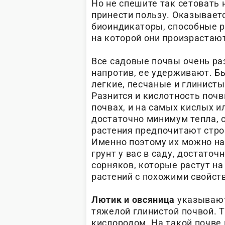
Но не спешите так сетовать 
принести пользу. Оказывает
биоиндикаторы, способные р
на которой они произрастаю
Все садовые почвы очень ра
напротив, ее удерживают. Б
легкие, песчаные и глинист
Разнится и кислотность поч
почвах, и на самых кислых и
достаточно минимум тепла, 
растения предпочитают стро
Именно поэтому их можно на
грунт у вас в саду, достато
сорняков, которые растут на
растений с похожими свойст
Лютик и овсяница
указывают
тяжелой глинистой почвой. Т
кислородом. На такой почве