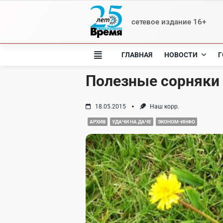
Skip
to
сетевое издание 16+
content
ГЛАВНАЯ
НОВОСТИ
Г
Полезные сорняки
18.05.2015
Наш корр.
АРХИВ
УДАЧИ НА ДАЧЕ
ЭКОНОМ-ИНФО