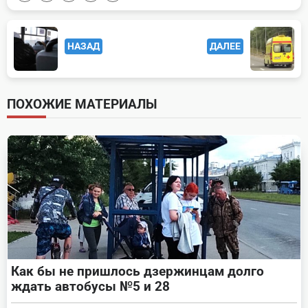
<span
НАЗАД
ДАЛЕЕ
class="nav-
subtitle
screen-
ПОХОЖИЕ МАТЕРИАЛЫ
reader-
text">Page</span>
Как бы не пришлось дзержинцам долго
ждать автобусы №5 и 28