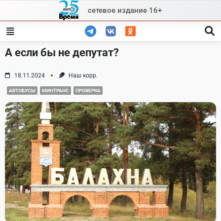
Skip
сетевое издание 16+
to
content
А если бы не депутат?
18.11.2024
Наш корр.
АВТОБУСЫ
МИНТРАНС
ПРОВЕРКА