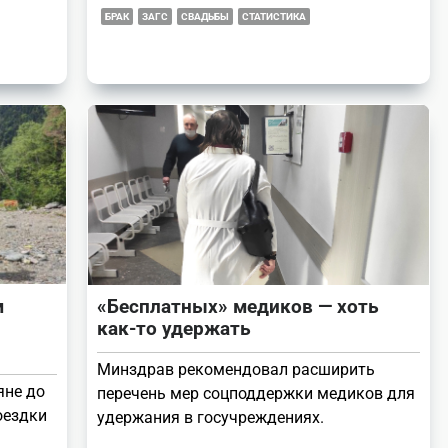
БРАК
ЗАГС
СВАДЬБЫ
СТАТИСТИКА
м
«Бесплатных» медиков — хоть
как-то удержать
Минздрав рекомендовал расширить
яне до
перечень мер соцподдержки медиков для
оездки
удержания в госучреждениях.