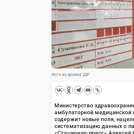
Фото из архива "ДВ"
Министерство здравоохранен
амбулаторной медицинской 
содержит новые поля, наце
систематизацию данных о п
«Стационар-пресс» Алексей 