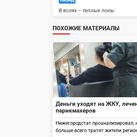
<span
НАЗАД
В яслях – теплые полы
class="nav-
subtitle
ПОХОЖИЕ МАТЕРИАЛЫ
screen-
reader-
text">Page</span>
Деньги уходят на ЖКУ, лече
парикмахеров
Нижегородстат проанализировал, 
больше всего тратят жители регио