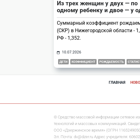
Из трех женщин у двух — по
одному ребенку и двое — у 
Суммарный коэффициент рождае
(СКР) в Нижегородской области - 1,
РФ - 1,352.
10.07.2026
ДЕТИ
КОЭФФИЦИЕНТ
РОЖДАЕМОСТЬ
СТАТИС
ГЛАВНАЯ
НОВ
© Средство массовой информации сетевое из
технологий и массовых коммуникаций. Свидете
ООО «Дзержинское время» (ОГРН 1165249050284)
Эл. Почта: dv@dzer.ru Адрес учредителя: 60602