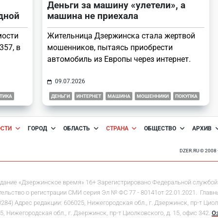
Деньги за машину «улетели», а
одной
машина не приехала
мости
Жительница Дзержинска стала жертвой
357, в
мошенников, пытаясь приобрести
автомобиль из Европы через интернет.
09.07.2026
ТИКА
ДЕНЬГИ
ИНТЕРНЕТ
МАШИНА
МОШЕННИКИ
ПОКУПКА
ОСТИ
ГОРОД
ОБЛАСТЬ
СТРАНА
ОБЩЕСТВО
АРХИВ
DZER.RU © 200
дание «Дзержинское время» 16+ Зарегистрировано Федеральной службой 
льство о регистрации СМИ серия Эл № ФС 77 - 80141от 22.01.2021. Главны
 Адрес редакции: 606025, Нижегородская обл., г. Дзержинск, пр-т Циолков
5, Нижегородская обл., г. Дзержинск, пр-т Циолковского, д. 15, офис 342.
О