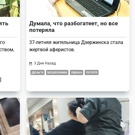
ять
Думала, что разбогатеет, но все
потеряла
го
37-летняя жительница Дзержинска стала
ством,
жертвой аферистов.
3 Дня Назад
ДЕНЬГИ
МОШЕННИКИ
ОБМАН
ПОТЕРЯ