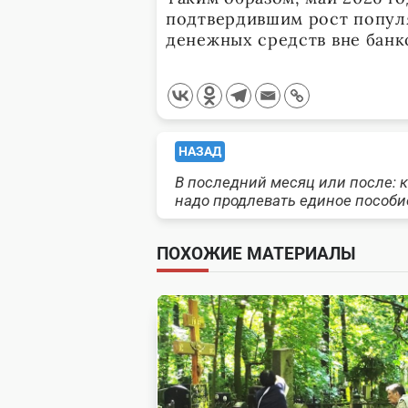
подтвердившим рост попул
денежных средств вне банк
<span
НАЗАД
В последний месяц или после: 
class="nav-
надо продлевать единое пособи
subtitle
ПОХОЖИЕ МАТЕРИАЛЫ
screen-
reader-
text">Page</span>