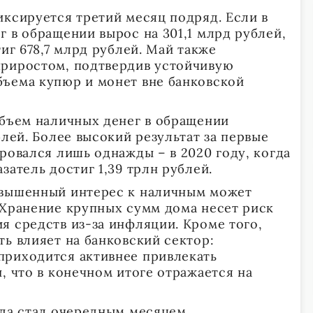
иксируется третий месяц подряд. Если в
 в обращении вырос на 301,1 млрд рублей,
тиг 678,7 млрд рублей. Май также
приростом, подтвердив устойчивую
ъема купюр и монет вне банковской
объем наличных денег в обращении
блей. Более высокий результат за первые
ровался лишь однажды – в 2020 году, когда
затель достиг 1,39 трлн рублей.
овышенный интерес к наличным может
 Хранение крупных сумм дома несет риск
я средств из-за инфляции. Кроме того,
ь влияет на банковский сектор:
приходится активнее привлекать
, что в конечном итоге отражается на
ода стал очередным месяцем,