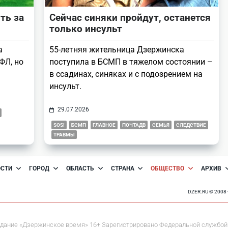
ть за
Сейчас синяки пройдут, останется
только инсульт
а
55-летняя жительница Дзержинска
ФЛ, но
поступила в БСМП в тяжелом состоянии –
в ссадинах, синяках и с подозрением на
инсульт.
29.07.2026
SOS!
БСМП
ГЛАВНОЕ
ПОЧТАДВ
СЕМЬЯ
СЛЕДСТВИЕ
ТРАВМЫ
ОСТИ
ГОРОД
ОБЛАСТЬ
СТРАНА
ОБЩЕСТВО
АРХИВ
DZER.RU © 200
дание «Дзержинское время» 16+ Зарегистрировано Федеральной службой 