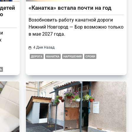
детей
«Канатка» встала почти на год
ю
Возобновить работу канатной дороги
Нижний Новгород — Бор возможно только
ли
в мае 2027 года.
х
4 Дня Назад
ДОРОГА
КАНАТКА
НАРУШЕНИЯ
СРОКИ
Ь