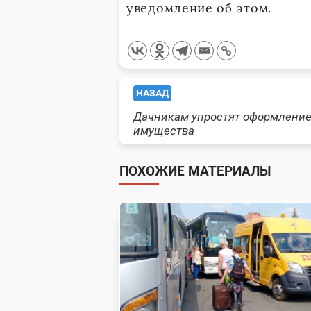
уведомление об этом.
<span
НАЗАД
Дачникам упростят оформление
class="nav-
имущества
subtitle
ПОХОЖИЕ МАТЕРИАЛЫ
screen-
reader-
text">Page</span>