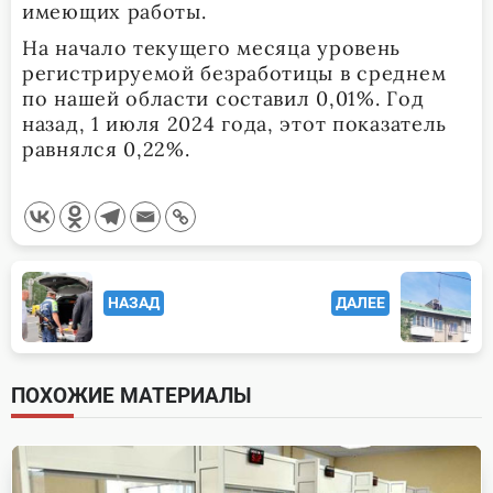
имеющих работы.
На начало текущего месяца уровень
регистрируемой безработицы в среднем
по нашей области составил 0,01%. Год
назад, 1 июля 2024 года, этот показатель
равнялся 0,22%.
<span
НАЗАД
ДАЛЕЕ
class="nav-
subtitle
screen-
ПОХОЖИЕ МАТЕРИАЛЫ
reader-
text">Page</span>