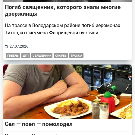
Погиб священник, которого знали многие
дзержинцы
На трассе в Володарском районе погиб иеромонах
Тихон, и.о. игумена Флорищевой пустыни.
27.07.2026
ГИБЕЛЬ
ДТП
СВЯЩЕННИК
СКОРБЬ
ТРАССА
Сел — поел — помолодел