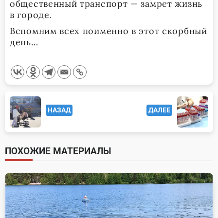
общественный транспорт — замрет жизнь
в городе.
Вспомним всех поименно в этот скорбный
день…
<span
НАЗАД
ДАЛЕЕ
class="nav-
subtitle
screen-
ПОХОЖИЕ МАТЕРИАЛЫ
reader-
text">Page</span>