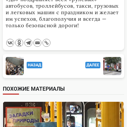
автобусов, троллейбусов, такси, грузовых
и легковых машин с праздником и желает
им успехов, благополучия и всегда —
только безопасной дороги!
<span
НАЗАД
ДАЛЕЕ
class="nav-
subtitle
screen-
ПОХОЖИЕ МАТЕРИАЛЫ
reader-
text">Page</span>