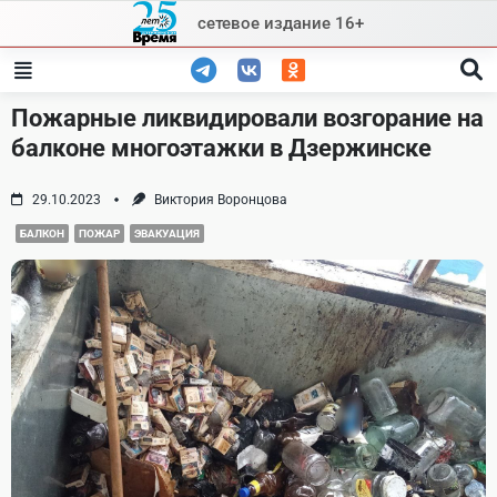
Skip
сетевое издание 16+
to
content
Пожарные ликвидировали возгорание на
балконе многоэтажки в Дзержинске
29.10.2023
Виктория Воронцова
БАЛКОН
ПОЖАР
ЭВАКУАЦИЯ