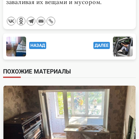
заваливая их вещами и мусором.
<span
НАЗАД
ДАЛЕЕ
class="nav-
subtitle
screen-
ПОХОЖИЕ МАТЕРИАЛЫ
reader-
text">Page</span>