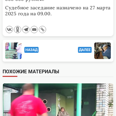
Судебное заседание назначено на 27 марта
2025 года на 09.00.
<span
НАЗАД
ДАЛЕЕ
class="nav-
subtitle
screen-
ПОХОЖИЕ МАТЕРИАЛЫ
reader-
text">Page</span>