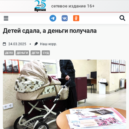
Skip
сетевое издание 16+
to
content
Детей сдала, а деньги получала
24.03.2025
Наш корр.
ДЕЛО
ДЕНЬГИ
ДЕТИ
СУД