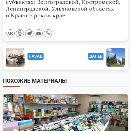
субъектах: Волгоградской, Костромской,
Ленинградской, Ульяновской областях
и Красноярском крае.
<span
НАЗАД
ДАЛЕЕ
class="nav-
subtitle
screen-
ПОХОЖИЕ МАТЕРИАЛЫ
reader-
text">Page</span>