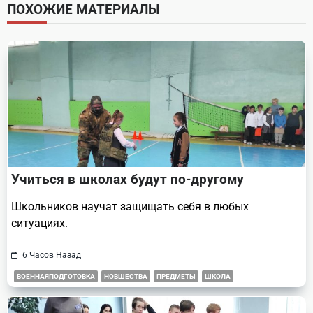
screen-
ПОХОЖИЕ МАТЕРИАЛЫ
reader-
text">Page</span>
Учиться в школах будут по-другому
Школьников научат защищать себя в любых
ситуациях.
6 Часов Назад
ВОЕННАЯПОДГОТОВКА
НОВШЕСТВА
ПРЕДМЕТЫ
ШКОЛА