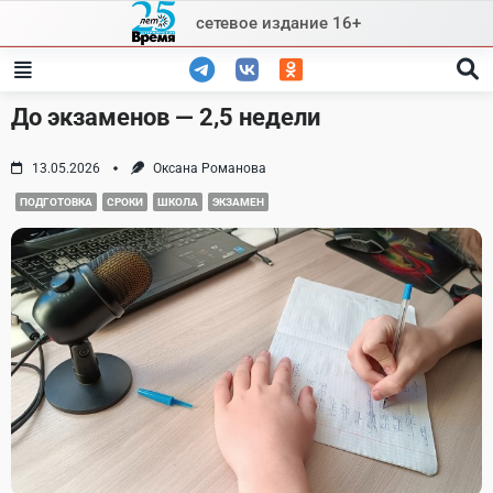
Skip
сетевое издание 16+
to
content
До экзаменов — 2,5 недели
13.05.2026
Оксана Романова
ПОДГОТОВКА
СРОКИ
ШКОЛА
ЭКЗАМЕН