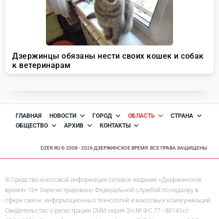
ГЛАВНАЯ
НОВОСТИ
ГОРОД
ОБЛАСТЬ
СТРАНА
ОБЩЕСТВО
АРХИВ
КОНТАКТЫ
DZER.RU © 2008 - 2026 ДЗЕРЖИНСКОЕ ВРЕМЯ. ВСЕ ПРАВА ЗАЩИЩЕНЫ
© Средство массовой информации сетевое издание «Дзержинское
время» 16+ Зарегистрировано Федеральной службой по надзору в
сфере связи, информационных технологий и массовых коммуникаций.
Свидетельство о регистрации СМИ серия Эл № ФС 77 - 80141от