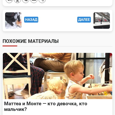
<span
НАЗАД
ДАЛЕЕ
class="nav-
subtitle
screen-
ПОХОЖИЕ МАТЕРИАЛЫ
reader-
text">Page</span>
Маттеа и Монте — кто девочка, кто
мальчик?