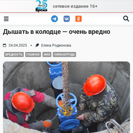
Skip
сетевое издание 16+
to
content
Дышать в колодце — очень вредно
24.04.2025
Елена Родионова
ВРЕДНОСТЬ
ГЛАВНОЕ
ЖКХ
ОХРАНАТРУДА