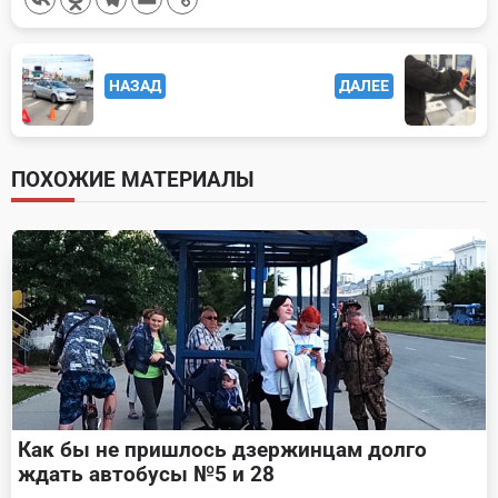
<span
НАЗАД
ДАЛЕЕ
class="nav-
subtitle
screen-
ПОХОЖИЕ МАТЕРИАЛЫ
reader-
text">Page</span>
Как бы не пришлось дзержинцам долго
ждать автобусы №5 и 28