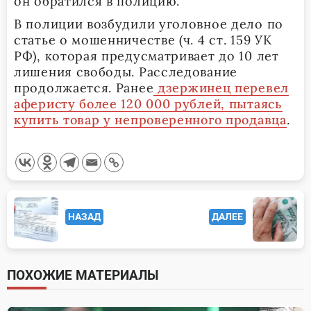
он обратился в полицию.
В полиции возбудили уголовное дело по
статье о мошенничестве (ч. 4 ст. 159 УК
РФ), которая предусматривает до 10 лет
лишения свободы. Расследование
продолжается. Ранее
дзержинец перевел
аферисту более 120 000 рублей, пытаясь
купить товар у непроверенного продавца
.
<span
НАЗАД
ДАЛЕЕ
class="nav-
subtitle
screen-
ПОХОЖИЕ МАТЕРИАЛЫ
reader-