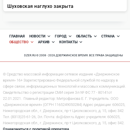
ГЛАВНАЯ
НОВОСТИ
ГОРОД
ОБЛАСТЬ
СТРАНА
ОБЩЕСТВО
АРХИВ
КОНТАКТЫ
DZER.RU © 2008 - 2026 ДЗЕРЖИНСКОЕ ВРЕМЯ. ВСЕ ПРАВА ЗАЩИЩЕНЫ
© Средство массовой информации сетевое издание «Дзержинское
время» 16+ Зарегистрировано Федеральной службой по надзору в
сфере связи, информационных технологий и массовых коммуникаций.
Свидетельство о регистрации СМИ серия Эл № ФС 77 - 80141от
22.01.2021. Главный редактор: Митрофанова Е. Г. Учредитель: ООО
«Дзержинское время» (ОГРН 1165249050284) Адрес редакции: 606025,
Нижегородская обл., г. Дзержинск, пр-т Циолковского, д. 15, офис 342
Тел. (8313)25-61-26, Эл. Почта: dv@dzer.ru Адрес учредителя: 606025,
Нижегородская обл., г. Дзержинск, пр-т Циолковского, д. 15, офис 342.
Ознакомиться с политикой оператора