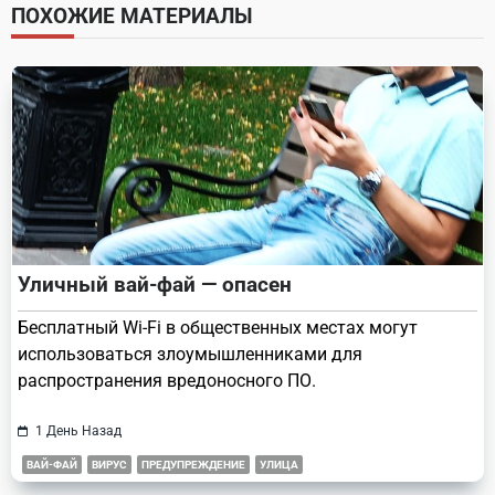
screen-
ПОХОЖИЕ МАТЕРИАЛЫ
reader-
text">Page</span>
Уличный вай-фай — опасен
Бесплатный Wi-Fi в общественных местах могут
использоваться злоумышленниками для
распространения вредоносного ПО.
1 День Назад
ВАЙ-ФАЙ
ВИРУС
ПРЕДУПРЕЖДЕНИЕ
УЛИЦА