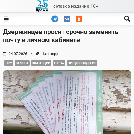
Skip
сетевое издание 16+
to
content
Дзержинцев просят срочно заменить
почту в личном кабинете
04.07.2026
Наш корр.
ЖКУ
ЗАМЕНА
КВИТАНЦИИ
ПОЧТА
ПРЕДУПРЕЖДЕНИЕ