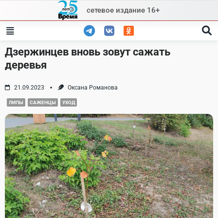
Skip
сетевое издание 16+
to
content
Дзержинцев вновь зовут сажать
деревья
21.09.2023
Оксана Романова
ЛИПЫ
САЖЕНЦЫ
УХОД