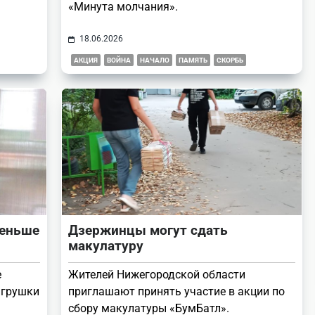
«Минута молчания».
18.06.2026
АКЦИЯ
ВОЙНА
НАЧАЛО
ПАМЯТЬ
СКОРБЬ
меньше
Дзержинцы могут сдать
макулатуру
е
Жителей Нижегородской области
игрушки
приглашают принять участие в акции по
сбору макулатуры «БумБатл».