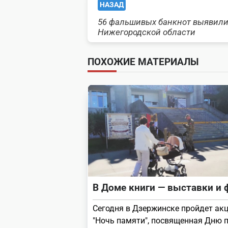
<span
НАЗАД
56 фальшивых банкнот выявили
class="nav-
Нижегородской области
subtitle
ПОХОЖИЕ МАТЕРИАЛЫ
screen-
reader-
text">Page</span>
В Доме книги — выставки и
Сегодня в Дзержинске пройдет ак
"Ночь памяти", посвященная Дню 