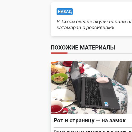
<span
НАЗАД
class="nav-
В Тихом океане акулы напали н
катамаран с россиянами
subtitle
screen-
ПОХОЖИЕ МАТЕРИАЛЫ
reader-
text">Page</span>
Рот и страницу — на замок