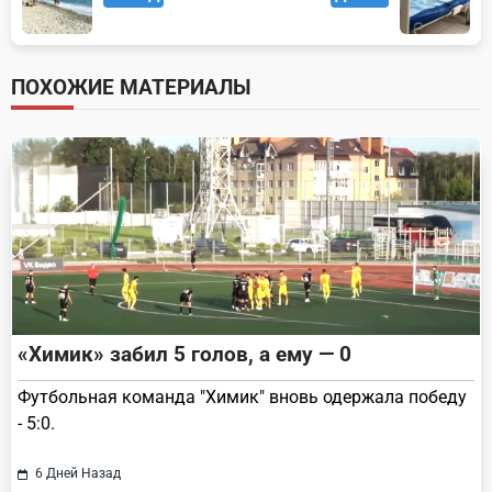
class="nav-
subtitle
screen-
ПОХОЖИЕ МАТЕРИАЛЫ
reader-
text">Page</span>
«Химик» забил 5 голов, а ему — 0
Футбольная команда "Химик" вновь одержала победу
- 5:0.
6 Дней Назад