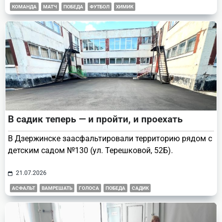
КОМАНДА
МАТЧ
ПОБЕДА
ФУТБОЛ
ХИМИК
В садик теперь — и пройти, и проехать
В Дзержинске заасфальтировали территорию рядом с
детским садом №130 (ул. Терешковой, 52Б).
21.07.2026
АСФАЛЬТ
ВАМРЕШАТЬ
ГОЛОСА
ПОБЕДА
САДИК