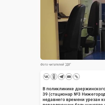
Фото читателей "ДВ"
В поликлинике дзержинского 
39 (стационар №3 Нижегород
недавнего времени урезан к
подавляющем большинстве и