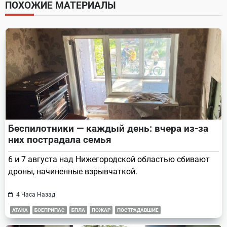
screen-
ПОХОЖИЕ МАТЕРИАЛЫ
reader-
text">Page</span>
Беспилотники — каждый день: вчера из-за
них пострадала семья
6 и 7 августа над Нижегородской областью сбивают
дроны, начиненные взрывчаткой.
4 Часа Назад
АТАКА
БОЕПРИПАС
БПЛА
ПОЖАР
ПОСТРАДАВШИЕ