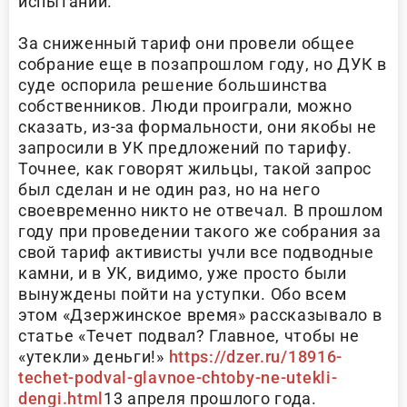
испытаний.
За сниженный тариф они провели общее
собрание еще в позапрошлом году, но ДУК в
суде оспорила решение большинства
собственников. Люди проиграли, можно
сказать, из-за формальности, они якобы не
запросили в УК предложений по тарифу.
Точнее, как говорят жильцы, такой запрос
был сделан и не один раз, но на него
своевременно никто не отвечал. В прошлом
году при проведении такого же собрания за
свой тариф активисты учли все подводные
камни, и в УК, видимо, уже просто были
вынуждены пойти на уступки. Обо всем
этом «Дзержинское время» рассказывало в
статье «Течет подвал? Главное, чтобы не
«утекли» деньги!»
https://dzer.ru/18916-
techet-podval-glavnoe-chtoby-ne-utekli-
dengi.html
13 апреля прошлого года.