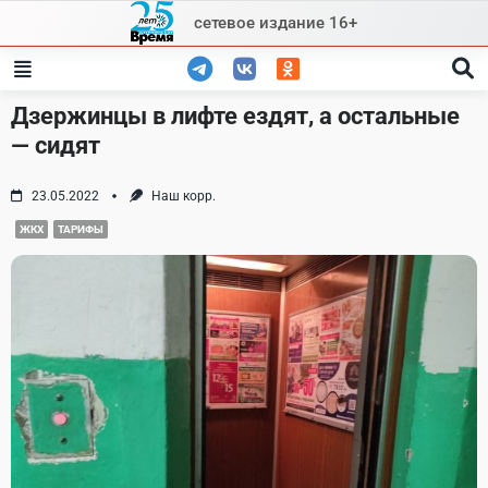
Skip
сетевое издание 16+
to
content
Дзержинцы в лифте ездят, а остальные
— сидят
23.05.2022
Наш корр.
ЖКХ
ТАРИФЫ