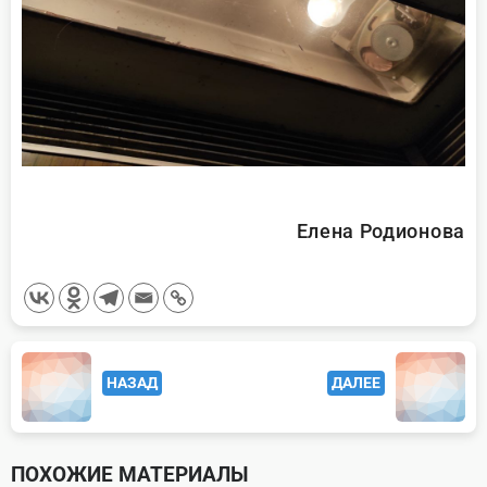
Елена Родионова
<span
НАЗАД
ДАЛЕЕ
class="nav-
subtitle
screen-
ПОХОЖИЕ МАТЕРИАЛЫ