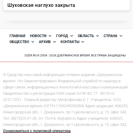
ГЛАВНАЯ
НОВОСТИ
ГОРОД
ОБЛАСТЬ
СТРАНА
ОБЩЕСТВО
АРХИВ
КОНТАКТЫ
DZER.RU © 2008 - 2026 ДЗЕРЖИНСКОЕ ВРЕМЯ. ВСЕ ПРАВА ЗАЩИЩЕНЫ
© Средство массовой информации сетевое издание «Дзержинское
время» 16+ Зарегистрировано Федеральной службой по надзору в
сфере связи, информационных технологий и массовых коммуникаций.
Свидетельство о регистрации СМИ серия Эл № ФС 77 - 80141от
22.01.2021. Главный редактор: Митрофанова Е. Г. Учредитель: ООО
«Дзержинское время» (ОГРН 1165249050284) Адрес редакции: 606025,
Нижегородская обл., г. Дзержинск, пр-т Циолковского, д. 15, офис 342
Тел. (8313)25-61-26, Эл. Почта: dv@dzer.ru Адрес учредителя: 606025,
Нижегородская обл., г. Дзержинск, пр-т Циолковского, д. 15, офис 342.
Ознакомиться с политикой оператора