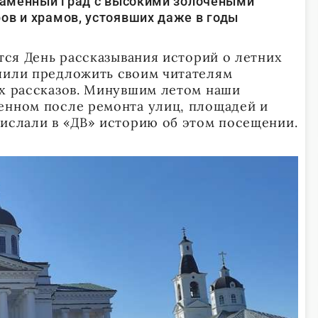
окаменный град с высокими золочеными
ов и храмов, устоявших даже в годы
ется День рассказывания историй о летних
шили предложить своим читателям
их рассказов. Минувшим летом наши
енном после ремонта улиц, площадей и
рислали в «ДВ» историю об этом посещении.