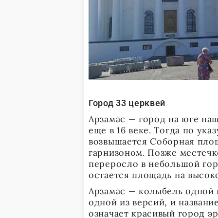
Город 33 церквей
Арзамас — город на юге на
еще в 16 веке. Тогда по ука
возвышается Соборная площ
гарнизоном. Позже местечк
переросло в небольшой гор
остается площадь на высоко
Арзамас — колыбель одной 
одной из версий, и названи
означает красивый город эр