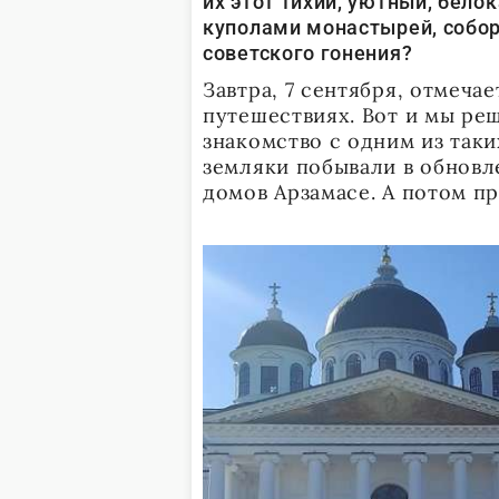
их этот тихий, уютный, бел
куполами монастырей, собор
советского гонения?
Завтра, 7 сентября, отмеча
путешествиях. Вот и мы ре
знакомство с одним из так
земляки побывали в обновл
домов Арзамасе. А потом п