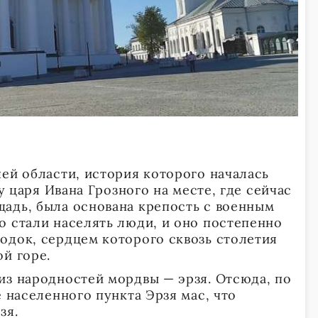
шей области, история которого началась
зу царя Ивана Грозного на месте, где сейчас
адь, была основана крепость с военным
о стали населять люди, и оно постепенно
одок, сердцем которого сквозь столетия
й горе.
из народностей мордвы — эрзя. Отсюда, по
е населенного пункта Эрзя мас, что
зя.