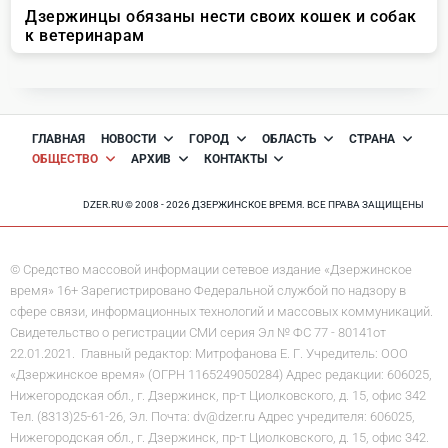
ГЛАВНАЯ
НОВОСТИ
ГОРОД
ОБЛАСТЬ
СТРАНА
ОБЩЕСТВО
АРХИВ
КОНТАКТЫ
DZER.RU © 2008 - 2026 ДЗЕРЖИНСКОЕ ВРЕМЯ. ВСЕ ПРАВА ЗАЩИЩЕНЫ
© Средство массовой информации сетевое издание «Дзержинское
время» 16+ Зарегистрировано Федеральной службой по надзору в
сфере связи, информационных технологий и массовых коммуникаций.
Свидетельство о регистрации СМИ серия Эл № ФС 77 - 80141от
22.01.2021. Главный редактор: Митрофанова Е. Г. Учредитель: ООО
«Дзержинское время» (ОГРН 1165249050284) Адрес редакции: 606025,
Нижегородская обл., г. Дзержинск, пр-т Циолковского, д. 15, офис 342
Тел. (8313)25-61-26, Эл. Почта: dv@dzer.ru Адрес учредителя: 606025,
Нижегородская обл., г. Дзержинск, пр-т Циолковского, д. 15, офис 342.