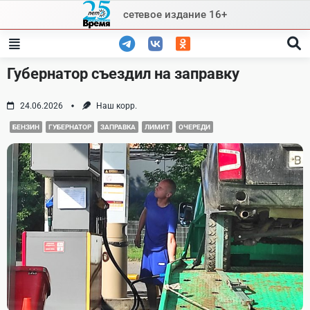
Skip
сетевое издание 16+
to
content
Губернатор съездил на заправку
24.06.2026
Наш корр.
БЕНЗИН
ГУБЕРНАТОР
ЗАПРАВКА
ЛИМИТ
ОЧЕРЕДИ