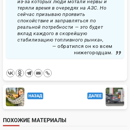
из-за которых люди мотали нервы и
теряли время в очередях на АЗС. Но
сейчас призываю проявить
спокойствие и заправляться по
реальной потребности — это будет
вклад каждого в скорейшую
стабилизацию топливного рынка»,
обратился он ко всем
нижегородцам.
<span
НАЗАД
ДАЛЕЕ
class="nav-
subtitle
screen-
ПОХОЖИЕ МАТЕРИАЛЫ
reader-