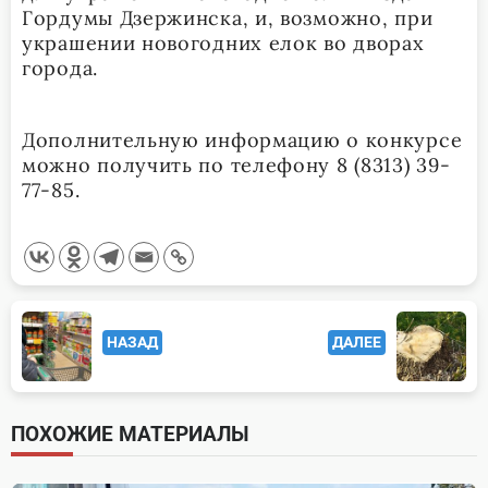
Гордумы Дзержинска, и, возможно, при
украшении новогодних елок во дворах
города.
Дополнительную информацию о конкурсе
можно получить по телефону 8 (8313) 39-
77-85.
<span
НАЗАД
ДАЛЕЕ
class="nav-
subtitle
screen-
ПОХОЖИЕ МАТЕРИАЛЫ
reader-