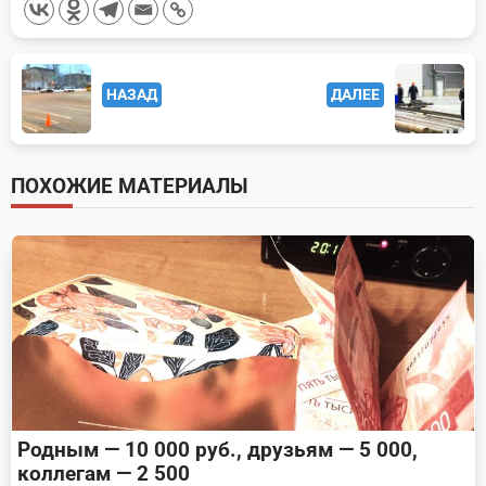
<span
НАЗАД
ДАЛЕЕ
class="nav-
subtitle
screen-
ПОХОЖИЕ МАТЕРИАЛЫ
reader-
text">Page</span>
Родным — 10 000 руб., друзьям — 5 000,
коллегам — 2 500