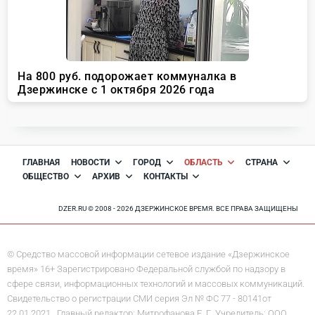
ГЛАВНАЯ
НОВОСТИ
ГОРОД
ОБЛАСТЬ
СТРАНА
ОБЩЕСТВО
АРХИВ
КОНТАКТЫ
DZER.RU © 2008 - 2026 ДЗЕРЖИНСКОЕ ВРЕМЯ. ВСЕ ПРАВА ЗАЩИЩЕНЫ
© Средство массовой информации сетевое издание «Дзержинское
время» 16+ Зарегистрировано Федеральной службой по надзору в
сфере связи, информационных технологий и массовых коммуникаций.
Свидетельство о регистрации СМИ серия Эл № ФС 77 - 80141от
22.01.2021. Главный редактор: Митрофанова Е. Г. Учредитель: ООО