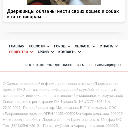
ГЛАВНАЯ
НОВОСТИ
ГОРОД
ОБЛАСТЬ
СТРАНА
ОБЩЕСТВО
АРХИВ
КОНТАКТЫ
DZER.RU © 2008 - 2026 ДЗЕРЖИНСКОЕ ВРЕМЯ. ВСЕ ПРАВА ЗАЩИЩЕНЫ
© Средство массовой информации сетевое издание «Дзержинское
время» 16+ Зарегистрировано Федеральной службой по надзору в
сфере связи, информационных технологий и массовых коммуникаций.
Свидетельство о регистрации СМИ серия Эл № ФС 77 - 80141от
22.01.2021. Главный редактор: Митрофанова Е. Г. Учредитель: ООО
«Дзержинское время» (ОГРН 1165249050284) Адрес редакции: 606025,
Нижегородская обл., г. Дзержинск, пр-т Циолковского, д. 15, офис 342
Тел. (8313)25-61-26, Эл. Почта: dv@dzer.ru Адрес учредителя: 606025,