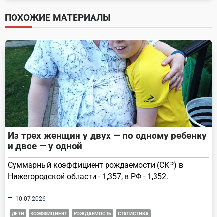
screen-
ПОХОЖИЕ МАТЕРИАЛЫ
reader-
text">Page</span>
Из трех женщин у двух — по одному ребенку
и двое — у одной
Суммарный коэффициент рождаемости (СКР) в
Нижегородской области - 1,357, в РФ - 1,352.
10.07.2026
ДЕТИ
КОЭФФИЦИЕНТ
РОЖДАЕМОСТЬ
СТАТИСТИКА