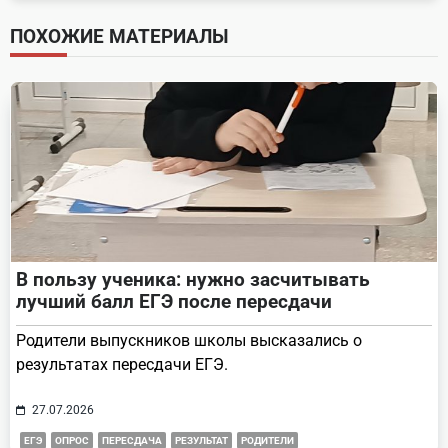
screen-
ПОХОЖИЕ МАТЕРИАЛЫ
reader-
text">Page</span>
В пользу ученика: нужно засчитывать
лучший балл ЕГЭ после пересдачи
Родители выпускников школы высказались о
результатах пересдачи ЕГЭ.
27.07.2026
ЕГЭ
ОПРОС
ПЕРЕСДАЧА
РЕЗУЛЬТАТ
РОДИТЕЛИ