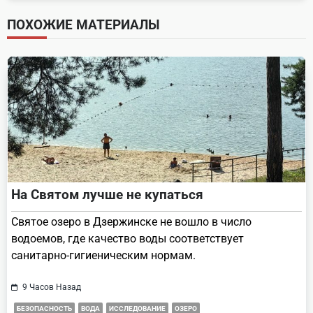
screen-
ПОХОЖИЕ МАТЕРИАЛЫ
reader-
text">Page</span>
На Святом лучше не купаться
Святое озеро в Дзержинске не вошло в число
водоемов, где качество воды соответствует
санитарно-гигиеническим нормам.
9 Часов Назад
БЕЗОПАСНОСТЬ
ВОДА
ИССЛЕДОВАНИЕ
ОЗЕРО