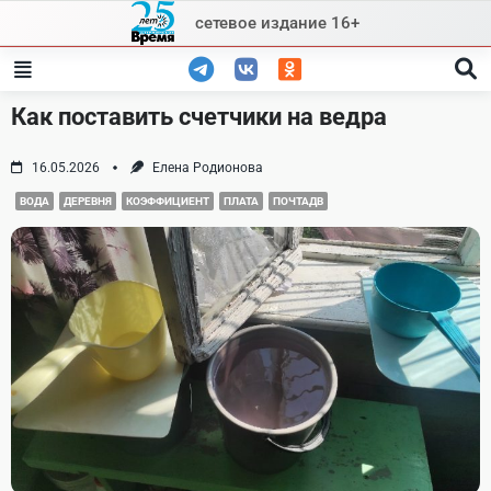
Skip
сетевое издание 16+
to
content
Как поставить счетчики на ведра
16.05.2026
Елена Родионова
ВОДА
ДЕРЕВНЯ
КОЭФФИЦИЕНТ
ПЛАТА
ПОЧТАДВ