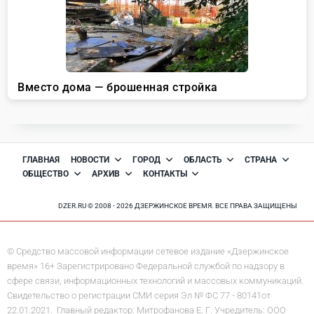
ГЛАВНАЯ
НОВОСТИ
ГОРОД
ОБЛАСТЬ
СТРАНА
ОБЩЕСТВО
АРХИВ
КОНТАКТЫ
DZER.RU © 2008 - 2026 ДЗЕРЖИНСКОЕ ВРЕМЯ. ВСЕ ПРАВА ЗАЩИЩЕНЫ
© Средство массовой информации сетевое издание «Дзержинское
время» 16+ Зарегистрировано Федеральной службой по надзору в
сфере связи, информационных технологий и массовых коммуникаций.
Свидетельство о регистрации СМИ серия Эл № ФС 77 - 80141от
22.01.2021. Главный редактор: Митрофанова Е. Г. Учредитель: ООО