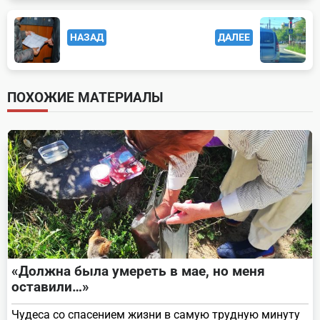
<span
НАЗАД
ДАЛЕЕ
class="nav-
subtitle
screen-
ПОХОЖИЕ МАТЕРИАЛЫ
reader-
text">Page</span>
«Должна была умереть в мае, но меня
оставили…»
Чудеса со спасением жизни в самую трудную минуту