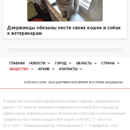
ГЛАВНАЯ
НОВОСТИ
ГОРОД
ОБЛАСТЬ
СТРАНА
ОБЩЕСТВО
АРХИВ
КОНТАКТЫ
DZER.RU © 2008 - 2026 ДЗЕРЖИНСКОЕ ВРЕМЯ. ВСЕ ПРАВА ЗАЩИЩЕНЫ
© Средство массовой информации сетевое издание «Дзержинское
время» 16+ Зарегистрировано Федеральной службой по надзору в
сфере связи, информационных технологий и массовых коммуникаций.
Свидетельство о регистрации СМИ серия Эл № ФС 77 - 80141от
22.01.2021. Главный редактор: Митрофанова Е. Г. Учредитель: ООО