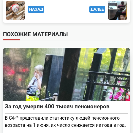
<span
НАЗАД
ДАЛЕЕ
class="nav-
subtitle
screen-
ПОХОЖИЕ МАТЕРИАЛЫ
reader-
text">Page</span>
За год умерли 400 тысяч пенсионеров
В СФР представили статистику людей пенсионного
возраста на 1 июня, их число снижается из года в год.