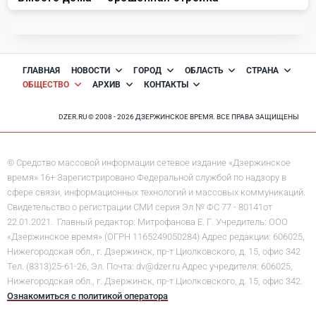
ГЛАВНАЯ
НОВОСТИ
ГОРОД
ОБЛАСТЬ
СТРАНА
ОБЩЕСТВО
АРХИВ
КОНТАКТЫ
DZER.RU © 2008 - 2026 ДЗЕРЖИНСКОЕ ВРЕМЯ. ВСЕ ПРАВА ЗАЩИЩЕНЫ
© Средство массовой информации сетевое издание «Дзержинское
время» 16+ Зарегистрировано Федеральной службой по надзору в
сфере связи, информационных технологий и массовых коммуникаций.
Свидетельство о регистрации СМИ серия Эл № ФС 77 - 80141от
22.01.2021. Главный редактор: Митрофанова Е. Г. Учредитель: ООО
«Дзержинское время» (ОГРН 1165249050284) Адрес редакции: 606025,
Нижегородская обл., г. Дзержинск, пр-т Циолковского, д. 15, офис 342
Тел. (8313)25-61-26, Эл. Почта: dv@dzer.ru Адрес учредителя: 606025,
Нижегородская обл., г. Дзержинск, пр-т Циолковского, д. 15, офис 342.
Ознакомиться с политикой оператора