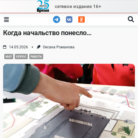
Skip
сетевое издание 16+
to
content
Когда начальство понесло…
14.05.2026
Оксана Романова
МАТ
ОПРОС
РАБОТА