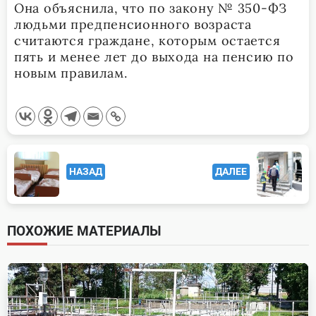
Она объяснила, что по закону № 350-ФЗ
людьми предпенсионного возраста
считаются граждане, которым остается
пять и менее лет до выхода на пенсию по
новым правилам.
<span
НАЗАД
ДАЛЕЕ
class="nav-
subtitle
screen-
ПОХОЖИЕ МАТЕРИАЛЫ
reader-
text">Page</span>