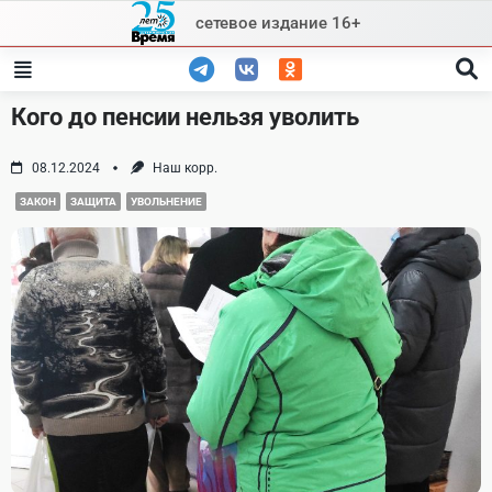
Skip
сетевое издание 16+
to
content
Кого до пенсии нельзя уволить
08.12.2024
Наш корр.
ЗАКОН
ЗАЩИТА
УВОЛЬНЕНИЕ