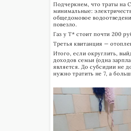
Подчеркнем, что траты на 
минимальные: электричество
общедомовое водоотведение 
повезло.
Газ у Т* стоит почти 200 ру
Третья квитанция — отопле
Итого, если округлить, выйд
доходов семьи (одна зарпл
является. До субсидии не д
нужно тратить не 7, а больше