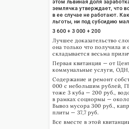
этом львиная доля заработ
землячка утверждает, что в
в ее случае не работают. Ка
льготы, ни под субсидию ма
3 600 + 3 000 + 200
Лучшее доказательство слов
она только что получила и 
складывается весьма прили
Первая квитанция — от Цен
коммунальные услуги, ОДН,
Содержание и ремонт собст
000 с небольшим рублей, ГВ
тоже 3 куба — 200 руб., во
в рамках соцнормы — около 
Вывоз мусора 300 руб., кап
плиты — 37,7 руб.
Все вместе в этой квитанци