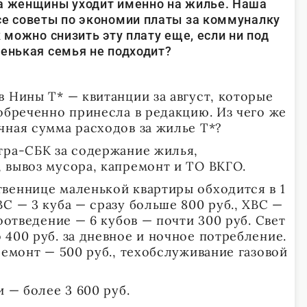
ка женщины уходит именно на жилье. Наша
се советы по экономии платы за коммуналку
к можно снизить эту плату еще, если ни под
ленькая семья не подходит?
 Нины Т* — квитанции за август, которые
обреченно принесла в редакцию. Из чего же
чная сумма расходов за жилье Т*?
тра-СБК за содержание жилья,
 вывоз мусора, капремонт и ТО ВКГО.
веннице маленькой квартиры обходится в 1
С — 3 куба — сразу больше 800 руб., ХВС —
доотведение — 6 кубов — почти 300 руб. Свет
400 руб. за дневное и ночное потребление.
ремонт — 500 руб., техобслуживание газовой
и — более 3 600 руб.