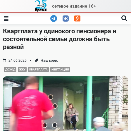
Skip
сетевое издание 16+
to
content
Квартплата у одинокого пенсионера и
состоятельной семьи должна быть
разной
24.06.2025
Наш корр.
ДОХОД
ЖКУ
КВАРТПЛАТА
КВИТАНЦИИ