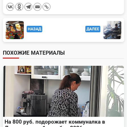
<span
НАЗАД
ДАЛЕЕ
class="nav-
subtitle
screen-
ПОХОЖИЕ МАТЕРИАЛЫ
reader-
text">Page</span>
На 800 руб. подорожает коммуналка в