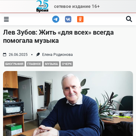
Skip
сетевое издание 16+
to
content
Лев Зубов: Жить «для всех» всегда
помогала музыка
26.06.2025
Елена Родионова
БИОГРАФИЯ
ГЛАВНОЕ
МУЗЫКА
ОЧЕРК