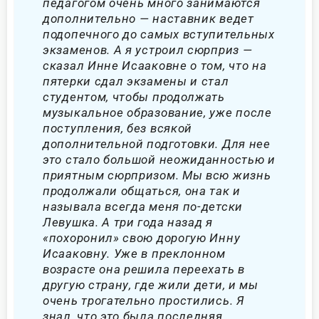
педагогом очень много занимаются
дополнительно — наставник ведет
подопечного до самых вступительных
экзаменов. А я устроил сюрприз —
сказал Инне Исааковне о том, что на
пятерки сдал экзамены и стал
студентом, чтобы продолжать
музыкальное образование, уже после
поступления, без всякой
дополнительной подготовки. Для нее
это стало большой неожиданностью и
приятным сюрпризом. Мы всю жизнь
продолжали общаться, она так и
называла всегда меня по-детски
Левушка. А три года назад я
«похоронил» свою дорогую Инну
Исааковну. Уже в преклонном
возрасте она решила переехать в
другую страну, где жили дети, и мы
очень трогательно простились. Я
знал, что это была последняя