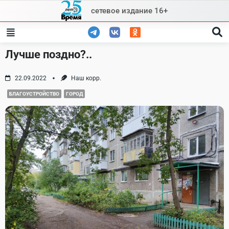
Skip
сетевое издание 16+
to
content
Лучше поздно?..
22.09.2022
Наш корр.
БЛАГОУСТРОЙСТВО
ГОРОД